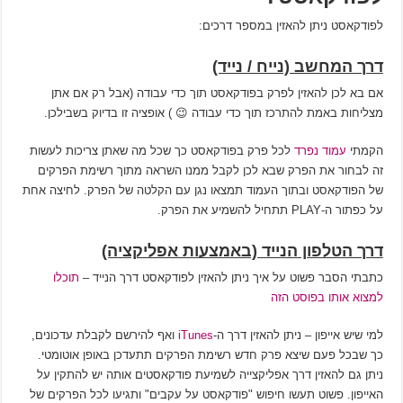
לפודקאסט ניתן להאזין במספר דרכים:
דרך המחשב (נייח / נייד)
אם בא לכן להאזין לפרק בפודקאסט תוך כדי עבודה (אבל רק אם אתן
מצליחות באמת להתרכז תוך כדי עבודה 😉 ) אופציה זו בדיוק בשבילכן.
הקמתי
עמוד נפרד
לכל פרק בפודקאסט כך שכל מה שאתן צריכות לעשות
זה לבחור את הפרק שבא לכן לקבל ממנו השראה מתוך רשימת הפרקים
של הפודקאסט ובתוך העמוד תמצאו נגן עם הקלטה של הפרק. לחיצה אחת
על כפתור ה-PLAY תתחיל להשמיע את הפרק.
דרך הטלפון הנייד (באמצעות אפליקציה)
כתבתי הסבר פשוט על איך ניתן להאזין לפודקאסט דרך הנייד –
תוכלו
למצוא אותו בפוסט הזה
למי שיש אייפון – ניתן להאזין דרך ה-
iTunes
ואף להירשם לקבלת עדכונים,
כך שבכל פעם שיצא פרק חדש רשימת הפרקים תתעדכן באופן אוטומטי.
ניתן גם להאזין דרך אפליקצייה לשמיעת פודקאסטים אותה יש להתקין על
האייפון. פשוט תעשו חיפוש "פודקאסט על עקבים" ותגיעו לכל הפרקים של