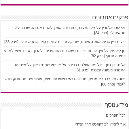
פרקים אחרונים
גלי לופו אלטרץ על גיל המעבר, סוכרת והאומץ לשנות את מה שכבר לא
מתאים לך [פרק 84]
ריעות דיין גז על אזור הגאונות, שחיקה ובניית עסק בקצב שמתאים לך [פרק 83]
חן קאופמן על איך לבנות יציבות כשהחיים מתהפכים, ולהפוך משבר אישי למנוע
צמיחה עסקי [פרק 82]
אלונה בן־נתן – אלופת העולם ברכיבה על אופנוע שטח: ראיון על מיינדסט,
התמדה ואמונה עצמית [פרק 81]
כשהעסק כבר לא מדויק: תהילה גבאי דויטש על מיצוי, אומץ ופתיחת עסק חדש
לגמרי [פרק 80]
מידע נוסף
לכל הפרקים
איך להאזין לפודקאסט דרך הנייד?