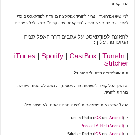
הפודקאסט.
למי שיש אנדרואיד – צריך להוריד אפליקציה מיוחדת לפודקאסטים כדי
להאזין. גם פה תעשו חיפוש "פודקאסט על עקבים" ותגיעו לכל הפרקים.
להאזנה לפודקאסט על עקבים דרך האפליקציה
המועדפת עליך:
iTunes
|
Spotify
|
CastBox
|
TuneIn
|
Stitcher
איזו אפליקציה כדאי לי להוריד?
יש המון אפליקציות להשמעת פודקאסטים, זה ממש לא משנה איזו אתן
בוחרות להוריד.
הנה 3 אפליקציות פופולאריות (פשוט תבחרו אחת, לא משנה איזו):
TuneIn Radio (
iOS
and
Android
)
Podcast Addict (Android)
Stitcher Radio (
iOS
and
Android
)