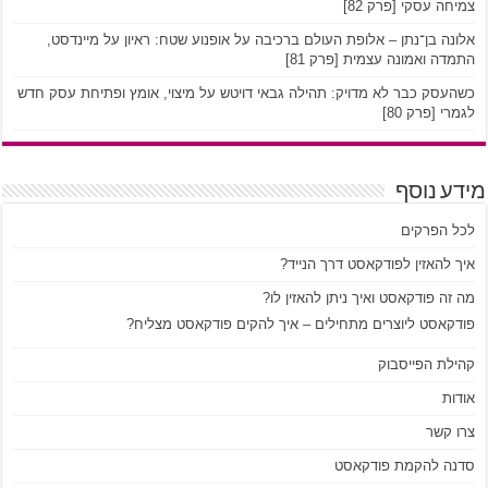
צמיחה עסקי [פרק 82]
אלונה בן־נתן – אלופת העולם ברכיבה על אופנוע שטח: ראיון על מיינדסט,
התמדה ואמונה עצמית [פרק 81]
כשהעסק כבר לא מדויק: תהילה גבאי דויטש על מיצוי, אומץ ופתיחת עסק חדש
לגמרי [פרק 80]
מידע נוסף
לכל הפרקים
איך להאזין לפודקאסט דרך הנייד?
מה זה פודקאסט ואיך ניתן להאזין לו?
פודקאסט ליוצרים מתחילים – איך להקים פודקאסט מצליח?
קהילת הפייסבוק
אודות
צרו קשר
סדנה להקמת פודקאסט