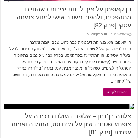
חן קאופמן על איך לבנות יציבות כשהחיים
מתהפכים, ולהפוך משבר אישי למנוע צמיחה
עסקי [פרק 82]
18/02/2026
פודקאסטים
חן קאופמן היא משווקת דיגיטלית כבר כ־14 שנים, יזמת ומרצה,
חוזרת־רילוקיישן של 3 שנים בארה״ב, ובעלת מועדון “משווקים ביחד” לבעלי
ובעלות עסקים. חן התראיינה בפודקאסט בפרק כבר 3 פעמים בתקופות
שונות בחייה (קישורים לפרקים הקודמים בהמשך). בפרק דיברנו על
הסתגלות לשינויים כשהכל זז: מעבר מבית ענק בארה״ב לדירה בארץ
בתקופת בידוד, התאקלמות של ילדים למערכת פחות מסודרת, התחושה
של “לחזור …
המשיכו לקרוא
אלונה בן־נתן – אלופת העולם ברכיבה על
אופנוע שטח: ראיון על מיינדסט, התמדה ואמונה
עצמית [פרק 81]