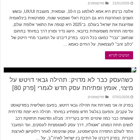
21/01/2026
פודקאסטים
אלונה בן־נתן היא אמא לאלמוג בן ה-10, עצמאית, מעצבת UX/UI, ובשש
השנים האחרונות היא גם רוכבת ראלי ואופנועי שטח, ספורטאית בינלאומית
שמייצגת את ישראל בעולם. ב־2025 היא קטפה את התואר אלופת עולם,
וסיימה תחרות משמעותית בדובאי, הישג נדיר ופורץ דרך במיוחד בתחום
שנחשב “גברי” כמעט בכל היבט. בפרק דיברנו על המעבר מחיי הייטק של
“כלוב זהב” לעצמאות, על החיים כאמא …
המשיכו לקרוא
כשהעסק כבר לא מדויק: תהילה גבאי דויטש על
מיצוי, אומץ ופתיחת עסק חדש לגמרי [פרק 80]
07/01/2026
פודקאסטים
בפרק זה אני מארחת את תהילה גבאי דויטש, בפעם השלישית בפודקאסט
על עקבים, והפעם בגלגול חדש ומפתיע במיוחד. תהילה היא יזמת סדרתית
שעשתה כבר כמה שינויים חדים בקריירה: מבלוג וסדנאות תחזוקת רכב
לנשים תחת המותג "אוטול'ה, דרך עסק לאוטומציות לעסקים, ועד המעבר
החד לעולם התפירה והקראפטינג, עסק שהקימה לאחר רילוקיישן לארצות
הברית. בפרק דיברנו על החיים בין ישראל לארה״ב, על …