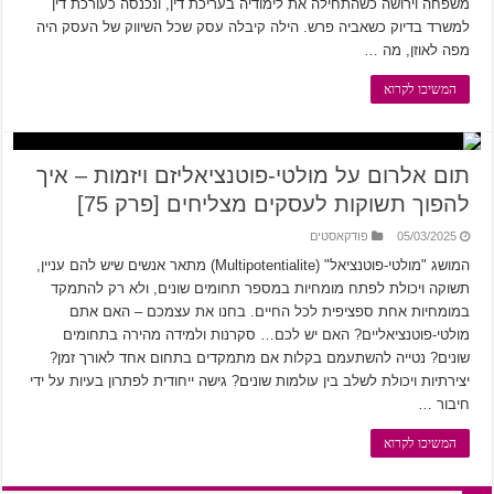
משפחה וירושה כשהתחילה את לימודיה בעריכת דין, ונכנסה כעורכת דין
למשרד בדיוק כשאביה פרש. הילה קיבלה עסק שכל השיווק של העסק היה
מפה לאוזן, מה …
המשיכו לקרוא
תום אלרום על מולטי-פוטנציאליזם ויזמות – איך
להפוך תשוקות לעסקים מצליחים [פרק 75]
05/03/2025
פודקאסטים
המושג "מולטי-פוטנציאל" (Multipotentialite) מתאר אנשים שיש להם עניין,
תשוקה ויכולת לפתח מומחיות במספר תחומים שונים, ולא רק להתמקד
במומחיות אחת ספציפית לכל החיים. בחנו את עצמכם – האם אתם
מולטי-פוטנציאליים? האם יש לכם… סקרנות ולמידה מהירה בתחומים
שונים? נטייה להשתעמם בקלות אם מתמקדים בתחום אחד לאורך זמן?
יצירתיות ויכולת לשלב בין עולמות שונים? גישה ייחודית לפתרון בעיות על ידי
חיבור …
המשיכו לקרוא