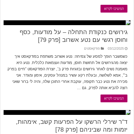
המשיכו לקרוא
גירושים כנקודת התחלה – על מודעות, כסף
וחוסן רגשי עם נטע אשרוב [פרק 79]
03/12/2025
פודקאסטים
כשמשבר הופך למסע של צמיחה: נטע אשרוב משתפת בפודקאסט איך
יצאה מהגירושים אל תחושת חוסן, מודעות ועצמאות כלכלית. נטע היא
מאמנת נשים לאחר גירושים ובזוגיות פרק ב’, יוצרת הפודקאסט “חיים בפרק
ב’”, אמא לשלושה, ובעלת רקע עשיר במנהל עסקים, אימון ומגדר. אני
מכירה את נטע כבר תקופה, עוקבת אחרי התוכן שלה, והיה לי ברור שאני
רוצה להביא אותה לפרק, גם …
המשיכו לקרוא
ד"ר שירלי הרשקו על הפרעות קשב, אימהות,
יזמות ומה שביניהם [פרק 78]