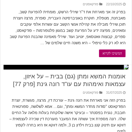
22/10/2025
פודקאסטים
בפרק זה אני מארחת את ד"ר שירלי הרשקו, מומחית להפרעת קשב,
מאבחנת, מטפלת, חוקרת באוניברסיטה העברית, סופרת, מרצה ויוצרת
תוכן.שירלי מובילה את קהילת אנשי הקשב עם עשרות אלפי עוקבים
ומאזינים, מפיצה ידע על הפרעת קשב במגוון פלטפורמות – פודקאסט,
ספרים, קבוצות וואטסאפ, יוטיוב ועוד. שירלי מאמינה שהבנת הפרעת קשב
היא לא רק כלי טיפולי – היא משנה חיים שלמים של …
המשיכו לקרוא
אומנות המשא ומתן (גם) בבית – על איזון,
עצמאות ואימהות עם עו"ד רונה גינת [פרק 77]
31/07/2025
פודקאסטים
בפרק הזה אני מארחת את רונה גינת – עורכת דין, מרצה, מגשרת, יוצרת
הפודקאסט "סודות מחדר המשא ומתן", וגם… אמא לשלושה, ספורטאית
חובבת, נגנית בפסנתר – ובעיקר אישה שלוקחת בעלות מלאה על החיים
שלה. רונה מספרת איך עשתה את המעבר מעורכת דין שכירה לעצמאית –
דווקא עם תינוק קטן בבית וילדון בן 3, ולמה דווקא אז היא בחרה לקפוץ
למים. …