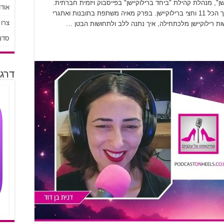
", מנהלת קהילת "ביחד ברילוקיישן" בפייסבוק ויזמית חברתית.
אודו
מאיה נשואה ואמא ל-3 ילדים, גרה כאטלנטה, בסך הכל 11 וחצי ברילוקיישן. בפרק מאיה משתפת בתובנות ואתגרי
צרו
עשות רילוקיישן מלכתחילה, איך נתנה ללב ולתחושות הבטן …
סדנ
דרגו 