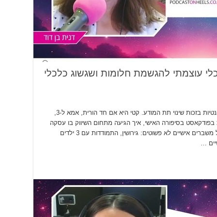
לי עוצמתי להגשמת חלומות ושגשוג כלכלי
קטי סאן שטרן עוזרת לאנשים לעשות קפיצות קוואנטיות בזכות שינוי תת המודע. קטי היא אם חד הורית, אמא ל-3,
ודקאסט בסיפורה האישי, איך הגיעה מתחום השיווק בו עסקה
מעל 18 שנה לתחום התת מודע בעקבות רצף של משברים אישיים לא פשוטים: גירושין, התמודדות עם 3 ילדים
יים …