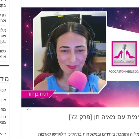
בקצב
חן ק
ולהפ
אלונ
שטח:
81]
כשהע
אומץ
מידע
לכל
איך 
מה ז
ית עם מאיה חן [פרק 72]
פוד
מצל
קהי
לווה ותומכת ביחידים ובמשפחות בתהליכי רילוקיישן לארצות