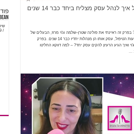
פולינה שטרן-שלמה וג'וי מרוז על איך לנהל עסק מצליח ביחד כבר 14 שנים
פודק
Bean
פרק זה ראיינתי את פולינה שטרן–שלמה וג'וי מרוז, הבעלים של
"לטפל בעסק", הדרכה וייעוץ בשיווק מעשי למקצועות הטיפול, עסק אותו הן מנהלות יחדיו כבר 14 שנים. בפרק
'וי ואיך הגיע הרעיון להקים עסק יחד? – למה דווקא החליטו
 …