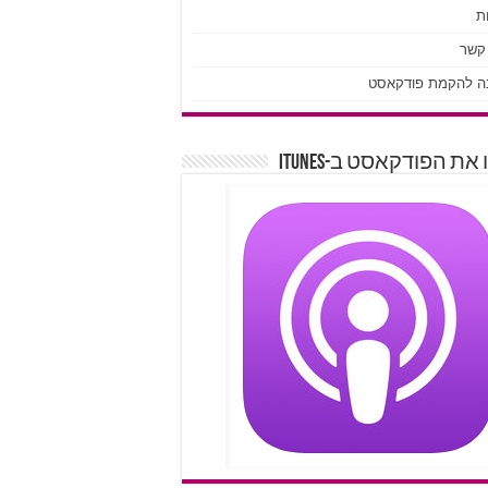
ת
 קשר
ה להקמת פודקאסט
את הפודקאסט ב-iTunes