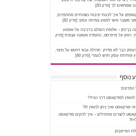
 שמתאים לך [פרק 83]
אופמן על איך לבנות יציבות כשהחיים מתהפכים,
וך משבר אישי למנוע צמיחה עסקי [פרק 82]
ה בן־נתן – אלופת העולם ברכיבה על אופנוע
 ראיון על מיינדסט, התמדה ואמונה עצמית [פרק
סק כבר לא מדויק: תהילה גבאי דויטש על מיצוי,
 ופתיחת עסק חדש לגמרי [פרק 80]
 נוסף
 הפרקים
להאזין לפודקאסט דרך הנייד?
ה פודקאסט ואיך ניתן להאזין לו?
קאסט ליוצרים מתחילים – איך להקים פודקאסט
יח?
לת הפייסבוק