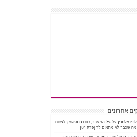
ים אחרונים
לופו אלטרץ על גיל המעבר, סוכרת והאומץ לשנות
ה שכבר לא מתאים לך [פרק 84]
ת דיין גז על אזור הגאונות, שחיקה ובניית עסק