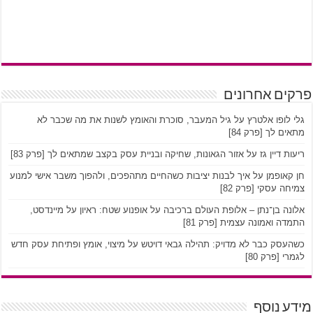
פרקים אחרונים
גלי לופו אלטרץ על גיל המעבר, סוכרת והאומץ לשנות את מה שכבר לא
מתאים לך [פרק 84]
ריעות דיין גז על אזור הגאונות, שחיקה ובניית עסק בקצב שמתאים לך [פרק 83]
חן קאופמן על איך לבנות יציבות כשהחיים מתהפכים, ולהפוך משבר אישי למנוע
צמיחה עסקי [פרק 82]
אלונה בן־נתן – אלופת העולם ברכיבה על אופנוע שטח: ראיון על מיינדסט,
התמדה ואמונה עצמית [פרק 81]
כשהעסק כבר לא מדויק: תהילה גבאי דויטש על מיצוי, אומץ ופתיחת עסק חדש
לגמרי [פרק 80]
מידע נוסף