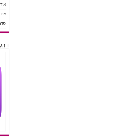
אודו
צרו
סדנ
דרגו 