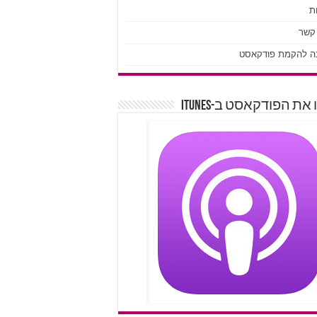
ת
 קשר
ה להקמת פודקאסט
את הפודקאסט ב-iTunes