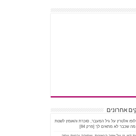
ים אחרונים
לופו אלטרץ על גיל המעבר, סוכרת והאומץ לשנות
ה שכבר לא מתאים לך [פרק 84]
ת דיין גז על אזור הגאונות, שחיקה ובניית עסק