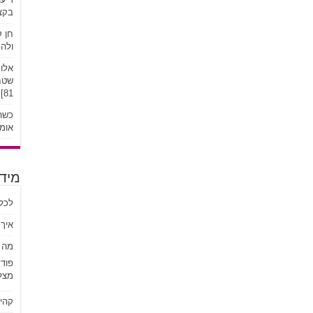
בקצב
חן ק
ולהפ
אלונ
שטח:
81]
כשהע
אומץ
מידע
לכל
איך 
מה ז
פוד
מצל
קהי