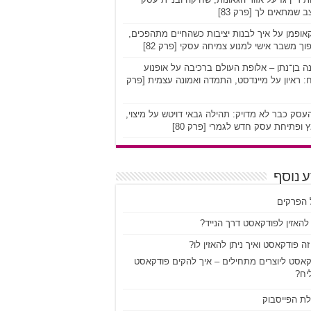
 שמתאים לך [פרק 83]
אופמן על איך לבנות יציבות כשהחיים מתהפכים,
וך משבר אישי למנוע צמיחה עסקי [פרק 82]
ה בן־נתן – אלופת העולם ברכיבה על אופנוע
 ראיון על מיינדסט, התמדה ואמונה עצמית [פרק
סק כבר לא מדויק: תהילה גבאי דויטש על מיצוי,
 ופתיחת עסק חדש לגמרי [פרק 80]
 נוסף
 הפרקים
להאזין לפודקאסט דרך הנייד?
ה פודקאסט ואיך ניתן להאזין לו?
קאסט ליוצרים מתחילים – איך להקים פודקאסט
יח?
לת הפייסבוק