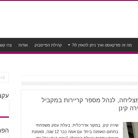
מה זה פודקאסט ואיך ניתן להאזין לו?
קהילת הפייסבוק
אודות
צרו קש
עקב
מית מצליחה, לנהל מספר קריירות במקביל
ה קינן
שירה קינן, במקור אדריכלית, בעלת עסק משפחתי
הפרק
בתחום האופנה ביחד עם אמה כבר 12 שנה, מאמנת