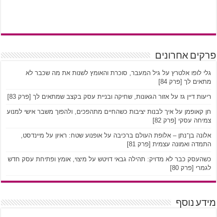
פרקים אחרונים
גלי לופו אלטרץ על גיל המעבר, סוכרת והאומץ לשנות את מה שכבר לא
מתאים לך [פרק 84]
ריעות דיין גז על אזור הגאונות, שחיקה ובניית עסק בקצב שמתאים לך [פרק 83]
חן קאופמן על איך לבנות יציבות כשהחיים מתהפכים, ולהפוך משבר אישי למנוע
צמיחה עסקי [פרק 82]
אלונה בן־נתן – אלופת העולם ברכיבה על אופנוע שטח: ראיון על מיינדסט,
התמדה ואמונה עצמית [פרק 81]
כשהעסק כבר לא מדויק: תהילה גבאי דויטש על מיצוי, אומץ ופתיחת עסק חדש
לגמרי [פרק 80]
מידע נוסף