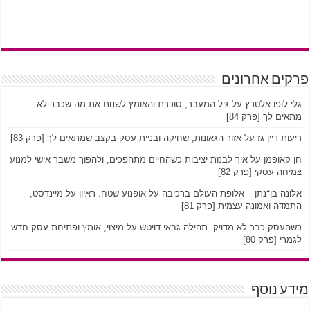
פרקים אחרונים
גלי לופו אלטרץ על גיל המעבר, סוכרת והאומץ לשנות את מה שכבר לא
מתאים לך [פרק 84]
ריעות דיין גז על אזור הגאונות, שחיקה ובניית עסק בקצב שמתאים לך [פרק 83]
חן קאופמן על איך לבנות יציבות כשהחיים מתהפכים, ולהפוך משבר אישי למנוע
צמיחה עסקי [פרק 82]
אלונה בן־נתן – אלופת העולם ברכיבה על אופנוע שטח: ראיון על מיינדסט,
התמדה ואמונה עצמית [פרק 81]
כשהעסק כבר לא מדויק: תהילה גבאי דויטש על מיצוי, אומץ ופתיחת עסק חדש
לגמרי [פרק 80]
מידע נוסף