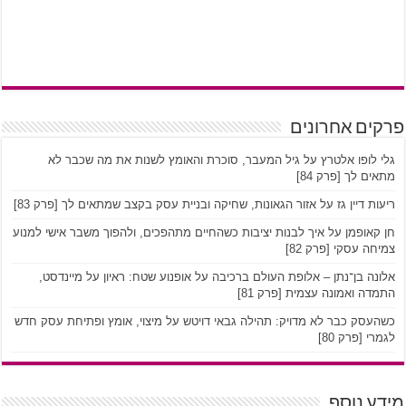
פרקים אחרונים
גלי לופו אלטרץ על גיל המעבר, סוכרת והאומץ לשנות את מה שכבר לא
מתאים לך [פרק 84]
ריעות דיין גז על אזור הגאונות, שחיקה ובניית עסק בקצב שמתאים לך [פרק 83]
חן קאופמן על איך לבנות יציבות כשהחיים מתהפכים, ולהפוך משבר אישי למנוע
צמיחה עסקי [פרק 82]
אלונה בן־נתן – אלופת העולם ברכיבה על אופנוע שטח: ראיון על מיינדסט,
התמדה ואמונה עצמית [פרק 81]
כשהעסק כבר לא מדויק: תהילה גבאי דויטש על מיצוי, אומץ ופתיחת עסק חדש
לגמרי [פרק 80]
מידע נוסף