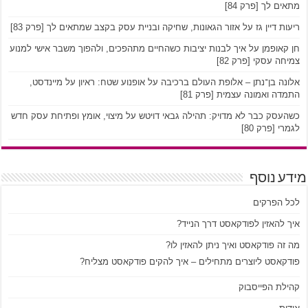
מתאים לך [פרק 84]
ריעות דיין גז על אזור הגאונות, שחיקה ובניית עסק בקצב שמתאים לך [פרק 83]
חן קאופמן על איך לבנות יציבות כשהחיים מתהפכים, ולהפוך משבר אישי למנוע
צמיחה עסקי [פרק 82]
אלונה בן־נתן – אלופת העולם ברכיבה על אופנוע שטח: ראיון על מיינדסט,
התמדה ואמונה עצמית [פרק 81]
כשהעסק כבר לא מדויק: תהילה גבאי דויטש על מיצוי, אומץ ופתיחת עסק חדש
לגמרי [פרק 80]
מידע נוסף
לכל הפרקים
איך להאזין לפודקאסט דרך הנייד?
מה זה פודקאסט ואיך ניתן להאזין לו?
פודקאסט ליוצרים מתחילים – איך להקים פודקאסט מצליח?
קהילת הפייסבוק