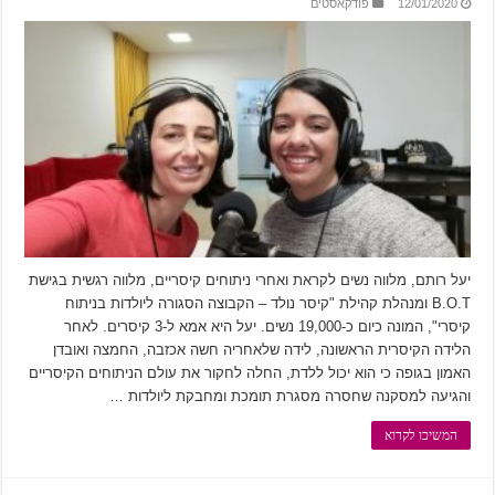
12/01/2020
פודקאסטים
יעל רותם, מלווה נשים לקראת ואחרי ניתוחים קיסריים, מלווה רגשית בגישת
B.O.T ומנהלת קהילת "קיסר נולד – הקבוצה הסגורה ליולדות בניתוח
קיסרי", המונה כיום כ-19,000 נשים. יעל היא אמא ל-3 קיסרים. לאחר
הלידה הקיסרית הראשונה, לידה שלאחריה חשה אכזבה, החמצה ואובדן
האמון בגופה כי הוא יכול ללדת, החלה לחקור את עולם הניתוחים הקיסריים
והגיעה למסקנה שחסרה מסגרת תומכת ומחבקת ליולדות …
המשיכו לקרוא