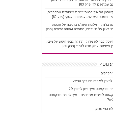
 שמתאים לך [פרק 83]
אופמן על איך לבנות יציבות כשהחיים מתהפכים,
וך משבר אישי למנוע צמיחה עסקי [פרק 82]
ה בן־נתן – אלופת העולם ברכיבה על אופנוע
 ראיון על מיינדסט, התמדה ואמונה עצמית [פרק
סק כבר לא מדויק: תהילה גבאי דויטש על מיצוי,
 ופתיחת עסק חדש לגמרי [פרק 80]
 נוסף
 הפרקים
להאזין לפודקאסט דרך הנייד?
ה פודקאסט ואיך ניתן להאזין לו?
קאסט ליוצרים מתחילים – איך להקים פודקאסט
יח?
לת הפייסבוק