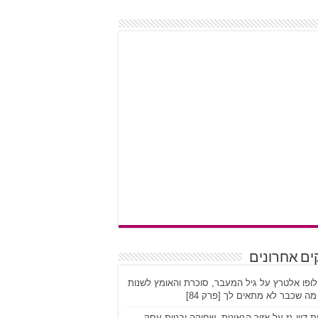
ים אחרונים
לופו אלטרץ על גיל המעבר, סוכרת והאומץ לשנות
ה שכבר לא מתאים לך [פרק 84]
ת דיין גז על אזור הגאונות, שחיקה ובניית עסק