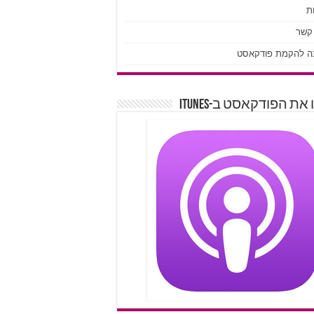
ת
 קשר
ה להקמת פודקאסט
את הפודקאסט ב-iTunes