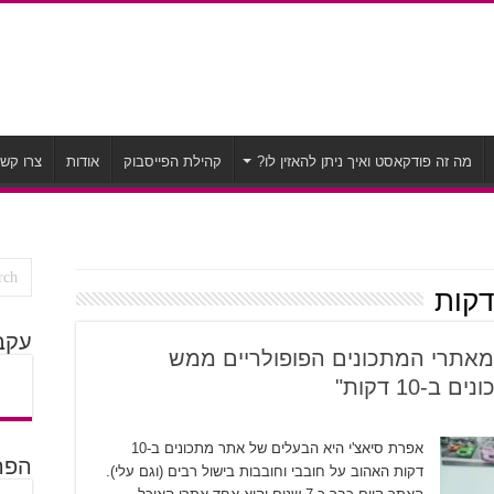
מה זה פודקאסט ואיך ניתן להאזין לו?
קהילת הפייסבוק
אודות
צרו קש
דקות
עקב
חד מאתרי המתכונים הפופולריים ממש
10 דקות"
אפרת סיאצ'י היא הבעלים של אתר מתכונים ב-10
הפרק
דקות האהוב על חובבי וחובבות בישול רבים (וגם עלי).