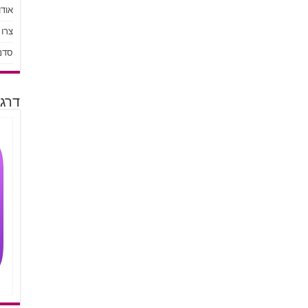
אודו
צרו
סדנ
דרגו 