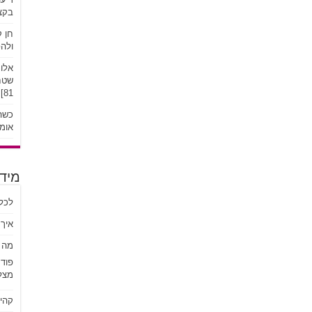
בקצב
חן ק
ולהפ
אלונ
שטח:
81]
כשהע
אומץ
מידע
לכל
איך 
מה ז
פוד
מצל
קהי