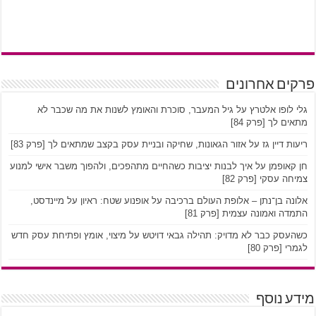
פרקים אחרונים
גלי לופו אלטרץ על גיל המעבר, סוכרת והאומץ לשנות את מה שכבר לא
מתאים לך [פרק 84]
ריעות דיין גז על אזור הגאונות, שחיקה ובניית עסק בקצב שמתאים לך [פרק 83]
חן קאופמן על איך לבנות יציבות כשהחיים מתהפכים, ולהפוך משבר אישי למנוע
צמיחה עסקי [פרק 82]
אלונה בן־נתן – אלופת העולם ברכיבה על אופנוע שטח: ראיון על מיינדסט,
התמדה ואמונה עצמית [פרק 81]
כשהעסק כבר לא מדויק: תהילה גבאי דויטש על מיצוי, אומץ ופתיחת עסק חדש
לגמרי [פרק 80]
מידע נוסף