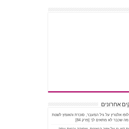
ים אחרונים
לופו אלטרץ על גיל המעבר, סוכרת והאומץ לשנות
ה שכבר לא מתאים לך [פרק 84]
ת דיין גז על אזור הגאונות, שחיקה ובניית עסק