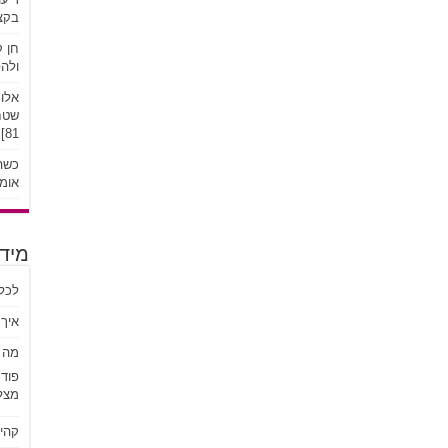
בקצב
חן ק
ולהפ
אלונ
שטח:
81]
כשהע
אומץ
מידע
לכל
איך 
מה ז
פוד
מצל
קהי