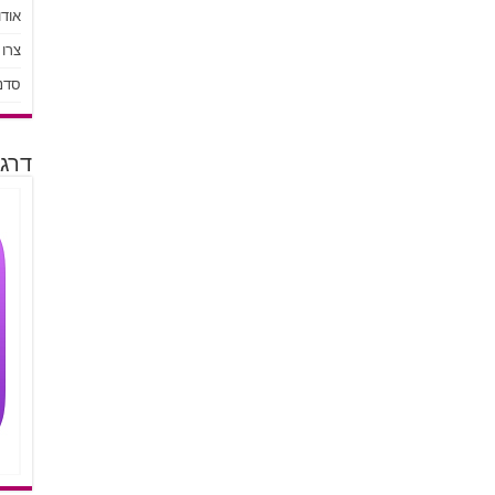
אודו
צרו
סדנ
דרגו 