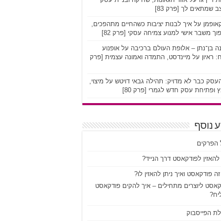
 שמתאים לך [פרק 83]
אופמן על איך לבנות יציבות כשהחיים מתהפכים,
וך משבר אישי למנוע צמיחה עסקי [פרק 82]
ה בן־נתן – אלופת העולם ברכיבה על אופנוע
 ראיון על מיינדסט, התמדה ואמונה עצמית [פרק
סק כבר לא מדויק: תהילה גבאי דויטש על מיצוי,
 ופתיחת עסק חדש לגמרי [פרק 80]
 נוסף
 הפרקים
להאזין לפודקאסט דרך הנייד?
ה פודקאסט ואיך ניתן להאזין לו?
קאסט ליוצרים מתחילים – איך להקים פודקאסט
יח?
לת הפייסבוק