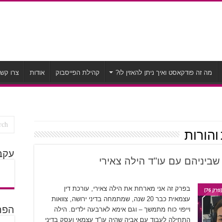
מה זה פודקאסט ואיך ניתן להאזין לו?
קהילת הפייסבוק
אודות
צרו קש
והורות
עקב
שביניהם עם עו"ד הילה צאירי
בפרק זה אני מארחת את הילה צאירי, עורכת דין
עצמאית כבר 20 שנה, שמתמחה בדיני ירושה, צוואות
וייפוי כוח מתמשך – וגם אימא לארבעה ילדים. הילה
הפרק
התחילה לעבוד עם אביה שהיה עו"ד עצמאי ועסק בדיני