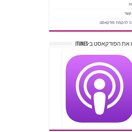
ת
 קשר
ה להקמת פודקאסט
את הפודקאסט ב-iTunes