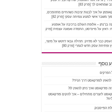
 שמתאים לך [פרק 83]
אופמן על איך לבנות יציבות כשהחיים מתהפכים,
וך משבר אישי למנוע צמיחה עסקי [פרק 82]
ה בן־נתן – אלופת העולם ברכיבה על אופנוע
 ראיון על מיינדסט, התמדה ואמונה עצמית [פרק
סק כבר לא מדויק: תהילה גבאי דויטש על מיצוי,
 ופתיחת עסק חדש לגמרי [פרק 80]
 נוסף
 הפרקים
להאזין לפודקאסט דרך הנייד?
ה פודקאסט ואיך ניתן להאזין לו?
קאסט ליוצרים מתחילים – איך להקים פודקאסט
יח?
לת הפייסבוק