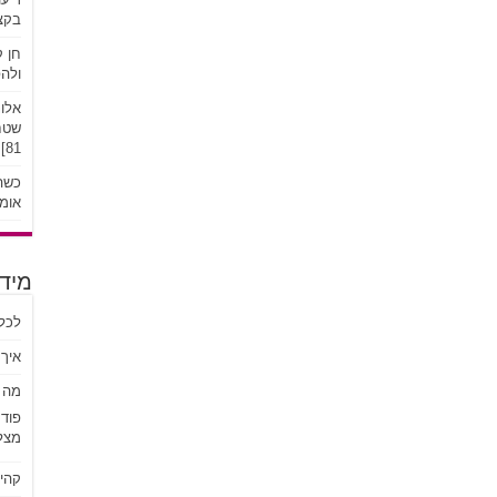
בקצב
חן ק
ולהפ
אלונ
שטח:
81]
כשהע
אומץ
מידע
לכל
איך 
מה ז
פוד
מצל
קהי