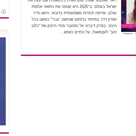
ראלי ואופנועי שטח, ספורטאית בינלאומית שמייצגת את
ישראל בעולם. ב־2025 היא קטפה את התואר אלופת
i
עולם, וסיימה תחרות משמעותית בדובאי, הישג נדיר
ופורץ דרך במיוחד בתחום שנחשב “גברי” כמעט בכל
היבט. בפרק דיברנו על המעבר מחיי הייטק של “כלוב
זהב” לעצמאות, על החיים כאמא …