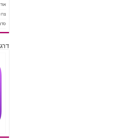
אודו
צרו
סדנ
דרגו 