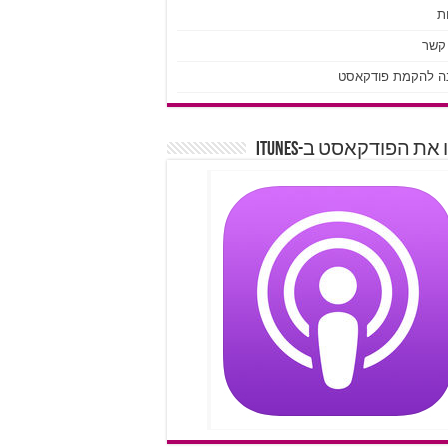
ת
 קשר
ה להקמת פודקאסט
את הפודקאסט ב-iTunes