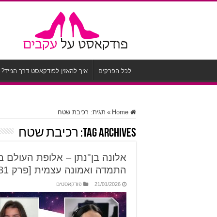
לכל הפרקים
איך להאזין לפודקאסט דרך הנייד?
Home
»
תגית:
רכיבת שטח
Tag Archives:
רכיבת שטח
אלונה בן־נתן – אלופת העולם בר
התמדה ואמונה עצמית [פרק 81]
21/01/2026
פודקאסטים