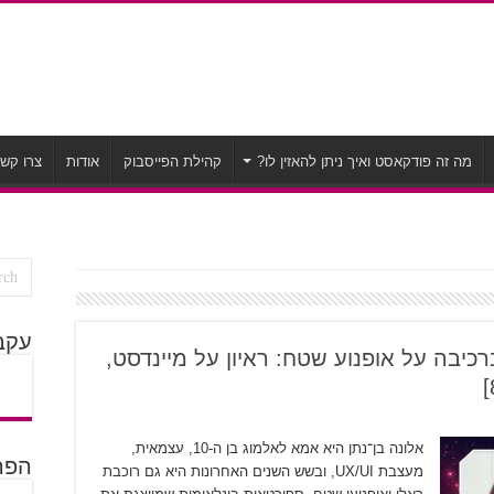
מה זה פודקאסט ואיך ניתן להאזין לו?
קהילת הפייסבוק
אודות
צרו קש
עקב
כיבה על אופנוע שטח: ראיון על מיינדסט,
אלונה בן־נתן היא אמא לאלמוג בן ה-10, עצמאית,
הפרק
מעצבת UX/UI, ובשש השנים האחרונות היא גם רוכבת