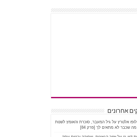
ים אחרונים
לופו אלטרץ על גיל המעבר, סוכרת והאומץ לשנות
ה שכבר לא מתאים לך [פרק 84]
ת דיין גז על אזור הגאונות, שחיקה ובניית עסק