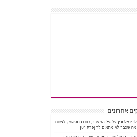
ים אחרונים
לופו אלטרץ על גיל המעבר, סוכרת והאומץ לשנות
ה שכבר לא מתאים לך [פרק 84]
ת דיין גז על אזור הגאונות, שחיקה ובניית עסק