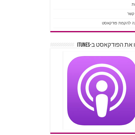
ת
 קשר
ה להקמת פודקאסט
את הפודקאסט ב-iTunes