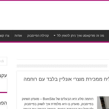
מה זה פודקאסט ואיך ניתן להאזין לו?
קהילת הפייסבוק
אודות
צרו קש
עקב
מצליח ממכירת מוצרי אונליין בלבד עם רוחמה
רוחמה סלע היא הבעלים של BomSite – מועדון השיווק
הפרק
בפייסבוק, מועדון בו היא מלמדת איך לשווק בפייסבוק