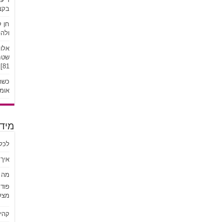
בקצב
חן ק
ולהפ
אלונ
שטח:
81]
כשהע
אומץ
מידע
לכל
איך 
מה ז
פוד
מצל
קהי