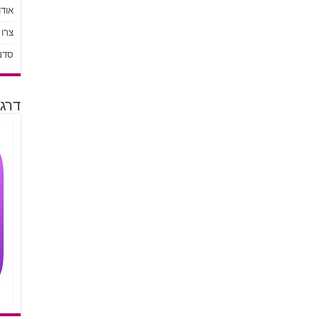
אודו
צרו
סדנ
דרגו 