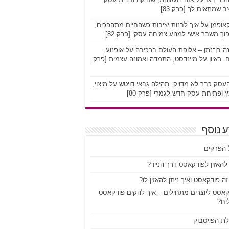
 שמתאים לך [פרק 83]
אופמן על איך לבנות יציבות כשהחיים מתהפכים,
וך משבר אישי למנוע צמיחה עסקי [פרק 82]
ה בן־נתן – אלופת העולם ברכיבה על אופנוע
 ראיון על מיינדסט, התמדה ואמונה עצמית [פרק
סק כבר לא מדויק: תהילה גבאי דויטש על מיצוי,
 ופתיחת עסק חדש לגמרי [פרק 80]
 נוסף
 הפרקים
להאזין לפודקאסט דרך הנייד?
ה פודקאסט ואיך ניתן להאזין לו?
קאסט ליוצרים מתחילים – איך להקים פודקאסט
יח?
לת הפייסבוק