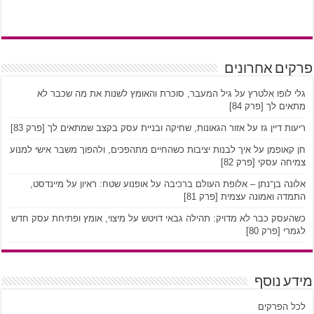
פרקים אחרונים
גלי לופו אלטרץ על גיל המעבר, סוכרת והאומץ לשנות את מה שכבר לא
מתאים לך [פרק 84]
ריעות דיין גז על אזור הגאונות, שחיקה ובניית עסק בקצב שמתאים לך [פרק 83]
חן קאופמן על איך לבנות יציבות כשהחיים מתהפכים, ולהפוך משבר אישי למנוע
צמיחה עסקי [פרק 82]
אלונה בן־נתן – אלופת העולם ברכיבה על אופנוע שטח: ראיון על מיינדסט,
התמדה ואמונה עצמית [פרק 81]
כשהעסק כבר לא מדויק: תהילה גבאי דויטש על מיצוי, אומץ ופתיחת עסק חדש
לגמרי [פרק 80]
מידע נוסף
לכל הפרקים