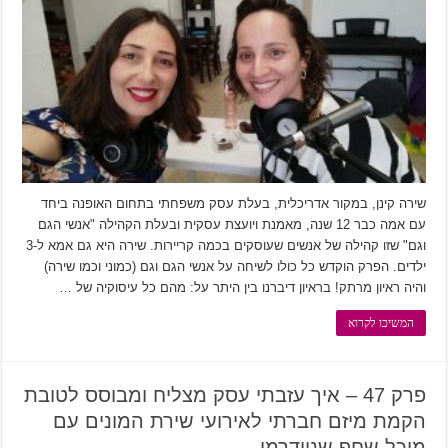
שירה קינן, במקור אדריכלית, בעלת עסק משפחתי בתחום האופנה ביחד
עם אמה כבר 12 שנה, מאמנת ויועצת עסקית ובעלת הקהילה "אנשי הגם
וגם" שזו קהילה של אנשים שעוסקים בכמה קריירות. שירה היא גם אמא ל-3
ילדים. הפרק הוקדש כל כולו לשיחה על אנשי הגם וגם (כמוני וכמו שירה)
והיה ראיון מרתק! בראיון דיברנו בין היתר על: מהם כל עיסוקיה של …
המשיכו לקרוא
פרק 47 – איך עזבתי עסק מצליח ומבוסס לטובת
הקמת מיזם חברתי לאירועי שירת המונים עם
מיכל שחף שניידרמן