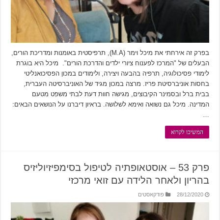
בפרק זה אירחתי את מיכל וימר (M.A), תרפיסטית באומנות ומדריכת הורים,
הבעלים של "המרכז לפענוח ציורי ילדים והדרכת הורים". מיכל היא בוגרת
לימודי פסיכולוגיה, תרפיה בהבעה ויצירה, ולימודים במכון הפסיכואנליטי
בחסות אוניברסיטת פריז. מרצה במכון מגיד של האוניברסיטה העברית,
בבית ברל ובסמינר הקיבוצים, מגישה חוות דעת לבתי משפט מטעם
המדינה. מיכל גם נשואה ואימא לשלושה. בראיון דיברנו על הנושאים הבאים:
…
המשיכו לקרוא
פרק 53 – אוסטאופתיה לטיפול בסימפיזיוליזיס
בהריון ולאחר הלידה עם זואי מרכזי
28/12/2020
פודקאסטים