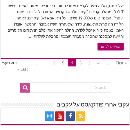
יעל רותם, מלווה נשים לקראת ואחרי ניתוחים קיסריים, מלווה רגשית בגישת
B.O.T ומנהלת קהילת "קיסר נולד – הקבוצה הסגורה ליולדות בניתוח
קיסרי", המונה כיום כ-19,000 נשים. יעל היא אמא ל-3 קיסרים. לאחר
הלידה הקיסרית הראשונה, לידה שלאחריה חשה אכזבה, החמצה ואובדן
האמון בגופה כי הוא יכול ללדת, החלה לחקור את עולם הניתוחים הקיסריים
והגיעה למסקנה שחסרה מסגרת תומכת ומחבקת ליולדות …
המשיכו לקרוא
4
...
»
6
5
3
2
«
...
« First
Page 4 of 9
Last »
עקבי אחרי פודקאסט על עקבים