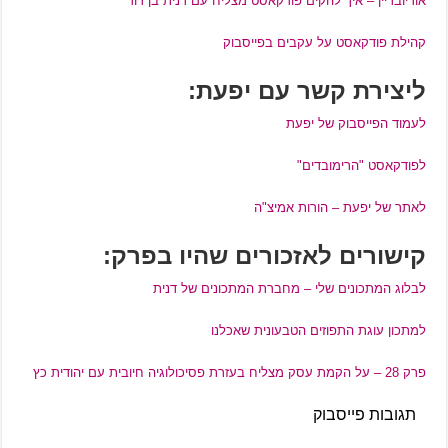
אודיובריין – איך להקים פודקאסט מצליח עם דנית בן דוד
קהילת פודקאסט על עקבים בפייסבוק
ליצירת קשר עם יפעת:
לעמוד הפייסבוק של יפעת
לפודקאסט "הרימובדים"
לאתר של יפעת – הורות אמיצ"ה
קישורים לאזכורים שהיו בפרק:
לבלוג המתכונים שלי – מחברת המתכונים של דנית
למתכון עוגת התפוזים הטבעונית שאכלנו
פרק 28 – על הקמת עסק מצליח בעזרת פסיכולוגיה חיובית עם יהודית כץ
תגובות פייסבוק