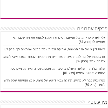
פרקים אחרונים
גלי לופו אלטרץ על גיל המעבר, סוכרת והאומץ לשנות את מה שכבר לא
מתאים לך [פרק 84]
ריעות דיין גז על אזור הגאונות, שחיקה ובניית עסק בקצב שמתאים לך [פרק 83]
חן קאופמן על איך לבנות יציבות כשהחיים מתהפכים, ולהפוך משבר אישי למנוע
צמיחה עסקי [פרק 82]
אלונה בן־נתן – אלופת העולם ברכיבה על אופנוע שטח: ראיון על מיינדסט,
התמדה ואמונה עצמית [פרק 81]
כשהעסק כבר לא מדויק: תהילה גבאי דויטש על מיצוי, אומץ ופתיחת עסק חדש
לגמרי [פרק 80]
מידע נוסף