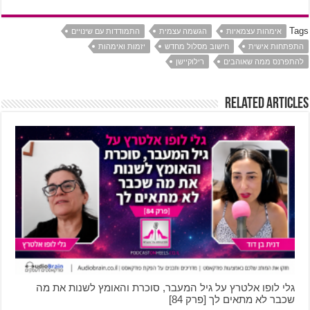
Tags
אימהות עצמאיות
הגשמה עצמית
התמודדות עם שינויים
התפתחות אישית
חישוב מסלול מחדש
יזמות ואימהות
להתפרנס ממה שאוהבים
רילוקיישן
Related Articles
גלי לופו אלטרץ על גיל המעבר, סוכרת והאומץ לשנות את מה
שכבר לא מתאים לך [פרק 84]