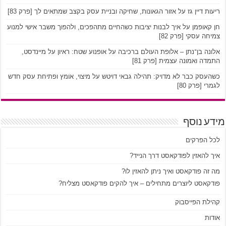
ריעות דיין גז על אזור הגאונות, שחיקה ובניית עסק בקצב שמתאים לך [פרק 83]
חן קאופמן על איך לבנות יציבות כשהחיים מתהפכים, ולהפוך משבר אישי למנוע
צמיחה עסקי [פרק 82]
אלונה בן־נתן – אלופת העולם ברכיבה על אופנוע שטח: ראיון על מיינדסט,
התמדה ואמונה עצמית [פרק 81]
כשהעסק כבר לא מדויק: תהילה גבאי דויטש על מיצוי, אומץ ופתיחת עסק חדש
לגמרי [פרק 80]
מידע נוסף
לכל הפרקים
איך להאזין לפודקאסט דרך הנייד?
מה זה פודקאסט ואיך ניתן להאזין לו?
פודקאסט ליוצרים מתחילים – איך להקים פודקאסט מצליח?
קהילת הפייסבוק
אודות