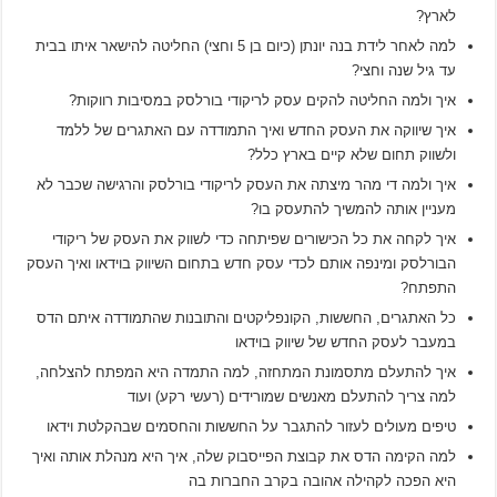
לארץ?
למה לאחר לידת בנה יונתן (כיום בן 5 וחצי) החליטה להישאר איתו בבית
עד גיל שנה וחצי?
איך ולמה החליטה להקים עסק לריקודי בורלסק במסיבות רווקות?
איך שיווקה את העסק החדש ואיך התמודדה עם האתגרים של ללמד
ולשווק תחום שלא קיים בארץ כלל?
איך ולמה די מהר מיצתה את העסק לריקודי בורלסק והרגישה שכבר לא
מעניין אותה להמשיך להתעסק בו?
איך לקחה את כל הכישורים שפיתחה כדי לשווק את העסק של ריקודי
הבורלסק ומינפה אותם לכדי עסק חדש בתחום השיווק בוידאו ואיך העסק
התפתח?
כל האתגרים, החששות, הקונפליקטים והתובנות שהתמודדה איתם הדס
במעבר לעסק החדש של שיווק בוידאו
איך להתעלם מתסמונת המתחזה, למה התמדה היא המפתח להצלחה,
למה צריך להתעלם מאנשים שמורידים (רעשי רקע) ועוד
טיפים מעולים לעזור להתגבר על החששות והחסמים שבהקלטת וידאו
למה הקימה הדס את קבוצת הפייסבוק שלה, איך היא מנהלת אותה ואיך
היא הפכה לקהילה אהובה בקרב החברות בה