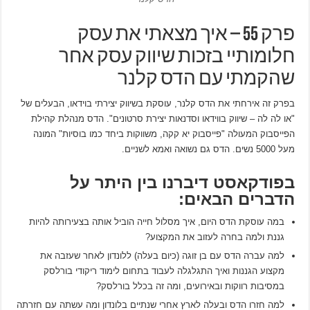
פרק 55 – איך מצאתי את עסק
חלומותיי בזכות שיווק עסק אחר
שהקמתי עם הדס קלנר
בפרק זה אירחתי את הדס קלנר, עוסקת בשיווק יצירתי בוידאו, הבעלים של
"או לה לה – שיווק בווידאו וסדנאות יצירת סרטונים". הדס מנהלת קהילת
הפייסבוק המעולה "פייסבוק יא קקה, משווקות ביחד כמו בוסיות" המונה
מעל 5000 נשים. הדס גם נשואה ואמא לשניים.
בפודקאסט דיברנו בין היתר על
הדברים הבאים:
במה עוסקת הדס היום, איך מסלול חייה הוביל אותה בצעירותה להיות
גננת ולמה בחרה לעזוב את המקצוע?
למה עברה הדס עם בן זוגה (כיום בעלה) ללונדון לאחר שעזבה את
מקצוע הגננות ואיך התגלגלה לעבוד בתחום לימוד ריקודי בורלסק
במסיבות רווקות ובאירועים, ומה זה בכלל בורלסק?
למה חזרו הדס ובעלה לארץ אחרי שנתיים בלונדון ומה עשתה עם חזרתה