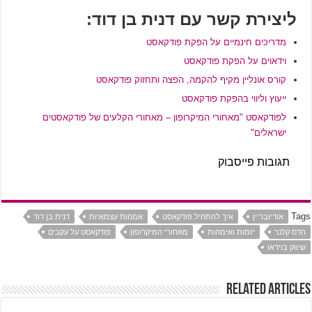
ליצירת קשר עם דנית בן דוד:
מדריכים חינמיים על הפקת פודקאסט
וידאוים על הפקת פודקאסט
קורס אונליין מקיף להקמה, הפצה ותחזוק פודקאסט
ייעוץ וליווי בהפקת פודקאסט
לפודקאסט "מאחורי המיקרופון – מאחורי הקלעים של פודקאסטים
ישראלים"
תגובות פייסבוק
Tags
אודיובריין
איך להתחיל פודקאסט
אמהות עצמאיות
דנית בן דוד
הדס קלנר
יזמות ואימהות
מאחורי המיקרופון
פודקאסט על עקבים
שיווק בוידאו
Related Articles