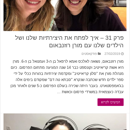
פרק 31 – איך לפתח את היצירתיות שלנו ושל
הילדים שלנו עם מורן רוזנבאום
27/02/2019
פודקאסטים
מורן רוזנבאום, נשואה לאלכס ואמא לרפאל בן ה-3 ועמנואל בן ה-6. מורן
היא אשת קריאייטיב וקונספט כבר 14 שנה המגיעה מתחום הפרסום. כיום
מנהלת מורן את "סלון קריאייטיב" ומקדמת יצירתיות בהורות ככלי על ידי
ספר ילדים חדש שכתבה שנקרא "סבתא טה דם" שמקודם בימים אלה
בג'אמפסטארט. בעבר היתה שכירה בעולם הפרסום כ-5 שנים ולאחר מכן
עבדה כעצמאית במשרדי פרסום וכאשת …
המשיכו לקרוא