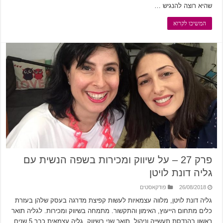
שהיא רוצה להנגיש …
המשיכו לקרוא
פרק 27 – על שיווק ומכירות בשפה הנשית עם
גליה דונת לויטן
26/08/2018
פודקאסטים
גליה דונת לויטן, מלווה עצמאיות לעשות קפיצת מדרגה בעסק שלהן בעזרת
כלים מתחום הייעוץ, האימון והתקשור. מתמחה בשיווק ומכירות. לגליה תואר
ראשון בהנדסת תעשייה וניהול, תואר שני בשיווק. גליה עצמאית כבר 5 שנים,