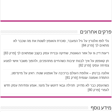
פרקים אחרונים
גלי לופו אלטרץ על גיל המעבר, סוכרת והאומץ לשנות את מה שכבר לא
מתאים לך [פרק 84]
ריעות דיין גז על אזור הגאונות, שחיקה ובניית עסק בקצב שמתאים לך [פרק 83]
חן קאופמן על איך לבנות יציבות כשהחיים מתהפכים, ולהפוך משבר אישי למנוע
צמיחה עסקי [פרק 82]
אלונה בן־נתן – אלופת העולם ברכיבה על אופנוע שטח: ראיון על מיינדסט,
התמדה ואמונה עצמית [פרק 81]
כשהעסק כבר לא מדויק: תהילה גבאי דויטש על מיצוי, אומץ ופתיחת עסק חדש
לגמרי [פרק 80]
מידע נוסף