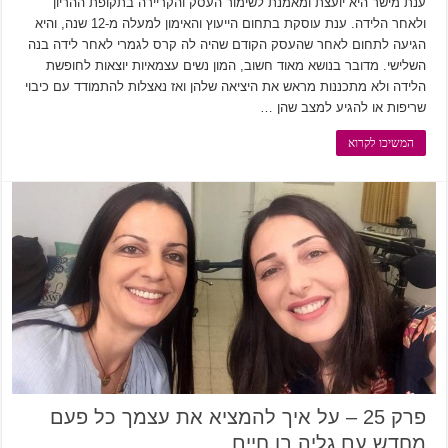
ענת מישר היא יועצת ומאמנת לשימור העסק והקריירה בתקופת ההריון
ולאחר הלידה. ענת עוסקת בתחום הייעוץ והאימון למעלה מ-12 שנה, והיא
הגיעה לתחום לאחר שהעסק הקודם שהיה לה קרס לגמרי לאחר לידה בנה
השלישי. מדובר בנושא מאוד חשוב, המון נשים עצמאיות יוצאות לחופשת
הלידה ולא מתכננות מראש את היציאה שלהן ואז נאצלות להתמודד עם כיבוי
שריפות או להגיע למצב שהן …
המשיכו לקרוא
פרק 25 – על איך להמציא את עצמך כל פעם
מחדש עם גליה בן חיים