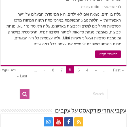
18/07/2018
פודקאסטים
גליה בן חיים, נשואה ואם ל-4 ילדים, היא המייסדת והבעלים של "יער
האפשרויות" – חלקת טבע הממוקמת במרכז פתח תקווה המהווה מרכז
לסדנאות ותהליכים לנשים ולקבוצות בארגונים. גליה היא טריינר NLP, מנחת
קבוצות, מאמנת ומנחת סדנאות לפיתוח חשיבה יזמית, תרפיסטית במשחק
ומוסמכת סדנאות ושאלוני אישיות Mbti. גליה עצמאית כל חיה הבוגרים,
יזמית בנשמה שאוהבת להמציא את עצמה בכל כמה שנים …
המשיכו לקרוא
6
...
»
8
7
5
4
«
...
« First
Page 6 of 9
Last »
עקבי אחרי פודקאסט על עקבים