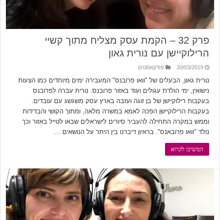
פרק 32 – הקמת עסק מצליח מתוך קשיי
הרילוקיישן עם נורית גאון
20/03/2019
פודקאסטים
נורית גאון, הבעלים של "וואו פרובנס" המעבירה ימים מיוחדים כמו הצעות
נישואין, ימי הולדת עגולים ועוד באזור פרובנס. נורית עברה לפרובנס
בעקבות רילוקיישן של בן זוגה ועזבה בארץ עסק משגשג עם עובדים.
בעקבות הרילוקיישן הפכה לאמא במשרה מלאה, ומתוך הקושי והבדידות
וממש במקרה התחילה להעביר סיורים לישראלים שבאו לטייל באזור וכך
נולד "וואו פרובאנס". בראיון דיברנו בין היתר על הנושאים …
המשיכו לקרוא