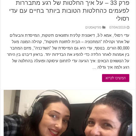
פרק 33 – על איך החלטות של רגע מתבררות
לפעמים כהחלטות הטובות ביותר בחיים עם עדי
רסולי
07/04/2019
פודקאסטים
עדי רסולי, אמא ל-3, דיאטנית קלינית ותזונאים תינוקות, המייסדת והבעלים
של אתר וקהילת "המתכוניה – הבית לתזונת תינוקות", קהילה המונה מעל
80,000 הורים. בנוסף, עדי היא גם המייסדת של "השדכניה", מיזם המחבר
בין אמהות לאחר הלידה כדי להפיג את הבדידות יחד. בראיון דיברנו בין היתר
על הנושאים הבאים: איך הגיעה עדי לתחום עיסוקה ופועלה בהחלטה של
רגע ולמה איך גדלה …
המשיכו לקרוא