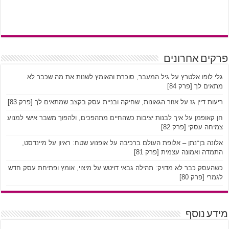
פרקים אחרונים
גלי לופו אלטרץ על גיל המעבר, סוכרת והאומץ לשנות את מה שכבר לא
מתאים לך [פרק 84]
ריעות דיין גז על אזור הגאונות, שחיקה ובניית עסק בקצב שמתאים לך [פרק 83]
חן קאופמן על איך לבנות יציבות כשהחיים מתהפכים, ולהפוך משבר אישי למנוע
צמיחה עסקי [פרק 82]
אלונה בן־נתן – אלופת העולם ברכיבה על אופנוע שטח: ראיון על מיינדסט,
התמדה ואמונה עצמית [פרק 81]
כשהעסק כבר לא מדויק: תהילה גבאי דויטש על מיצוי, אומץ ופתיחת עסק חדש
לגמרי [פרק 80]
מידע נוסף